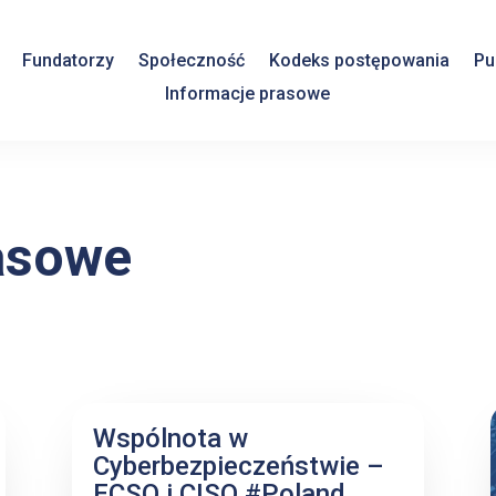
Fundatorzy
Społeczność
Kodeks postępowania
Pu
Informacje prasowe
asowe
Wspólnota w
Cyberbezpieczeństwie –
ECSO i CISO #Poland