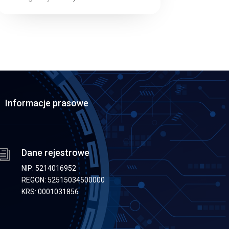
Informacje prasowe
Dane rejestrowe
i
NIP: 5214016952
REGON: 52515034500000
KRS: 0001031856